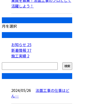
業員を募集！法面工事のプロとして
活躍しよう！
月別アーカイブ
月を選択
カテゴリー
お知らせ
25
新着情報
37
施工実績
2
コラム
2024/05/26
法面工事の仕事はど
ん…