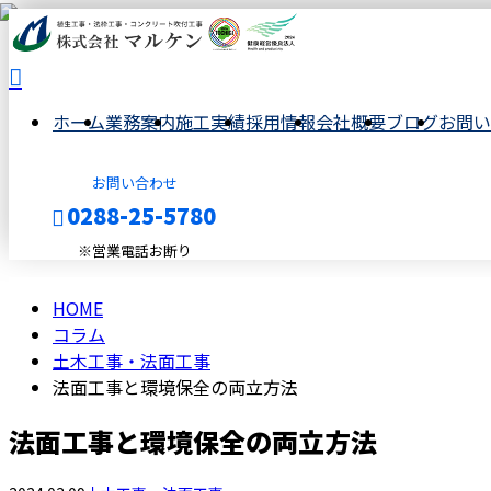
column
コ
ホーム
業務案内
施工実績
採用情報
会社概要
ブログ
お問い
ラ
お問い合わせ
ム
0288-25-5780
※営業電話お断り
HOME
メールフォーム
コラム
土木工事・法面工事
法面工事と環境保全の両立方法
法面工事と環境保全の両立方法