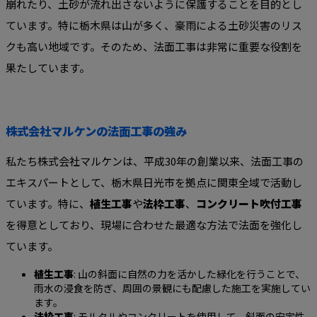
崩れたり、土砂が流れ出さないように保護することを目的とし
ています。特に栃木県は山が多く、豪雨による土砂災害のリス
クも高い地域です。そのため、法面工事は非常に重要な役割を
果たしています。
株式会社マルケンの法面工事の強み
私たち株式会社マルケンは、平成30年の創業以来、法面工事の
エキスパートとして、栃木県日光市を拠点に関東全域で活動し
ています。特に、
植生工事
や
法枠工事
、
コンクリート吹付工事
を得意としており、現場に合わせた最適な方法で法面を強化し
ています。
植生工事
: 山の斜面に自然の力を活かした緑化を行うことで、
雨水の浸食を防ぎ、周囲の景観にも配慮した施工を実施してい
ます。
法枠工事
: モルタルやコンクリートを使用して、斜面の安定性